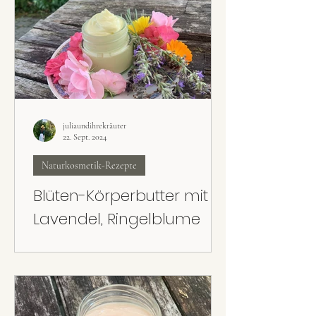
juliaundihrekräuter
22. Sept. 2024
Naturkosmetik-Rezepte
Blüten-Körperbutter mit
Lavendel, Ringelblume
und Rose
Super cremig, super pflegend und super
leicht gemacht: Die Blüten-Körperbutter mit
Lavendel, Rose und Ringelblume kann mit