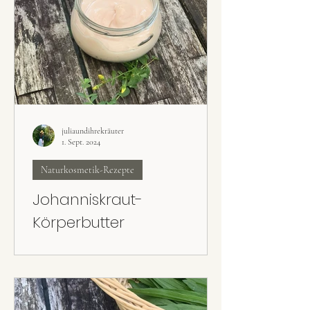
getrockneten oder
juliaundihrekräuter
1. Sept. 2024
Naturkosmetik-Rezepte
Johanniskraut-
Körperbutter
Das Johanniskrautöl ist fertig – was nun? Die
Johanniskraut-Körperbutter ist ein super
Rezept für trockene Haut.