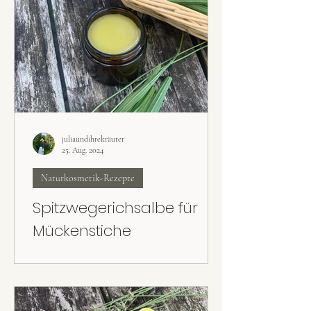
juliaundihrekräuter
25. Aug. 2024
Naturkosmetik-Rezepte
Spitzwegerichsalbe für
Mückenstiche
Die hautpflegende Spitzwegerichsalbe ist ein
Klassiker zum Auftragen bei Mücken- bzw.
Gelsenstichen.