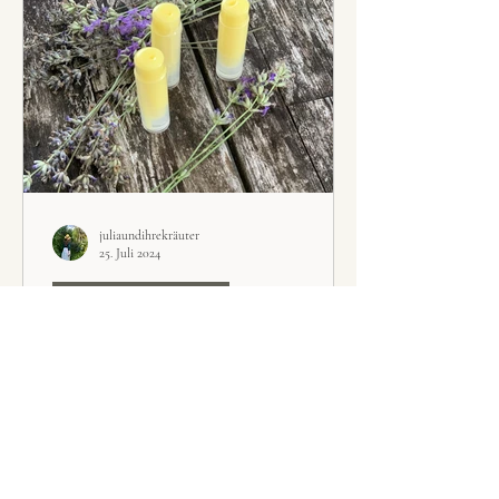
juliaundihrekräuter
25. Juli 2024
Naturkosmetik-Rezepte
Lavendel-
Lippenpflegestifte
Die selbst gemachten natürlichen Lavendel-
Lippenpflegestifte sind perfekt für trockene
und spröde Lippen.