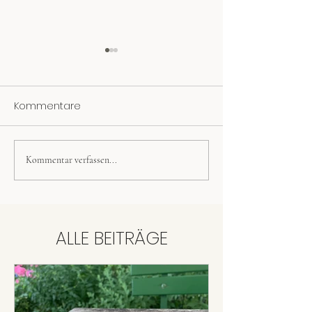
Kommentare
Kommentar verfassen...
Johanniskraut-
Spitzwegerichs
Körperbutter
Mückenstiche
ALLE BEITRÄGE