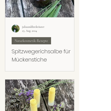
juliaundihrekräuter
25. Aug. 2024
Naturkosmetik-Rezepte
Spitzwegerichsalbe für
Mückenstiche
Die hautpflegende Spitzwegerichsalbe ist ein
Klassiker zum Auftragen bei Mücken- bzw.
Gelsenstichen.