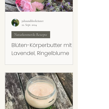
juliaundihrekräuter
22. Sept. 2024
Naturkosmetik-Rezepte
Blüten-Körperbutter mit
Lavendel, Ringelblume
und Rose
Super cremig, super pflegend und super
leicht gemacht: Die Blüten-Körperbutter mit
Lavendel, Rose und Ringelblume kann mit
getrockneten oder