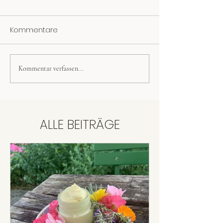
Kommentare
Kommentar verfassen...
Johanniskraut-
Spitzwegerichs
Körperbutter
Mückenstiche
ALLE BEITRÄGE