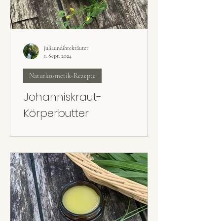
juliaundihrekräuter
1. Sept. 2024
Naturkosmetik-Rezepte
Johanniskraut-
Körperbutter
Das Johanniskrautöl ist fertig – was nun? Die
Johanniskraut-Körperbutter ist ein super
Rezept für trockene Haut.