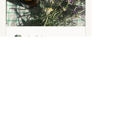
juliaundihrekräuter
11. Juli 2024
Naturkosmetik-Rezepte
Immortellen-Salbe mit
Lavendel bei blauen
Flecken
Die Salbe duftet nicht nur wunderbar
würzig, sondern pflegt auch strapazierte
Haut und blaue Flecken.