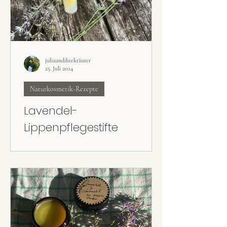
juliaundihrekräuter
25. Juli 2024
Naturkosmetik-Rezepte
Lavendel-
Lippenpflegestifte
Die selbst gemachten natürlichen Lavendel-
Lippenpflegestifte sind perfekt für trockene
und spröde Lippen.