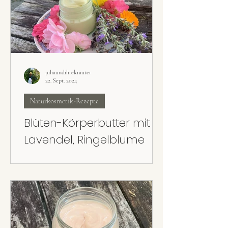
juliaundihrekräuter
22. Sept. 2024
Naturkosmetik-Rezepte
Blüten-Körperbutter mit
Lavendel, Ringelblume
und Rose
Super cremig, super pflegend und super
leicht gemacht: Die Blüten-Körperbutter mit
Lavendel, Rose und Ringelblume kann mit
getrockneten oder