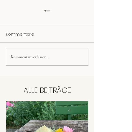
Kommentare
Kommentar verfassen...
Johanniskraut-
Spitzwegerichs
Körperbutter
Mückenstiche
ALLE BEITRÄGE