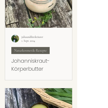
juliaundihrekräuter
1. Sept. 2024
Naturkosmetik-Rezepte
Johanniskraut-
Körperbutter
Das Johanniskrautöl ist fertig – was nun? Die
Johanniskraut-Körperbutter ist ein super
Rezept für trockene Haut.