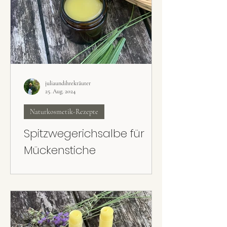
juliaundihrekräuter
25. Aug. 2024
Naturkosmetik-Rezepte
Spitzwegerichsalbe für
Mückenstiche
Die hautpflegende Spitzwegerichsalbe ist ein
Klassiker zum Auftragen bei Mücken- bzw.
Gelsenstichen.