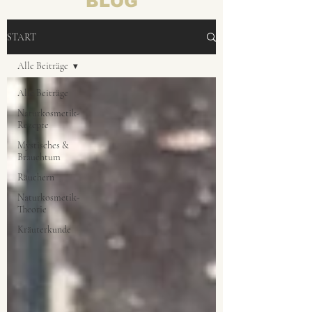
BLOG
START
Alle Beiträge
Alle Beiträge
Naturkosmetik-
Rezepte
Mystisches &
Brauchtum
Räuchern
Naturkosmetik-
Theorie
Kräuterkunde