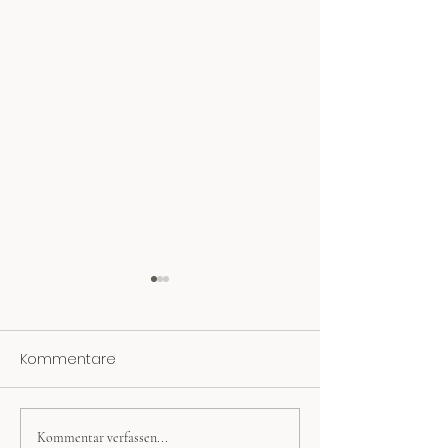
Kommentare
Kommentar verfassen...
Rauhnächte: Brauchtum
Yule - Jahreskre