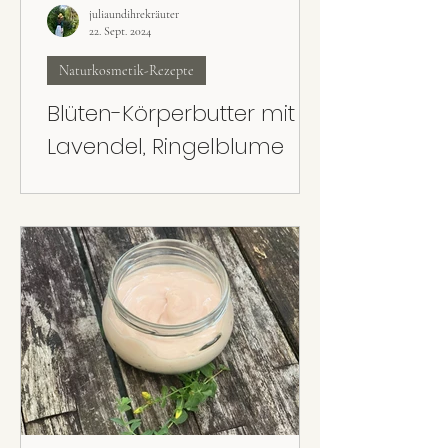
juliaundihrekräuter
22. Sept. 2024
Naturkosmetik-Rezepte
Blüten-Körperbutter mit
Lavendel, Ringelblume
und Rose
Super cremig, super pflegend und super
leicht gemacht: Die Blüten-Körperbutter mit
Lavendel, Rose und Ringelblume kann mit
getrockneten oder