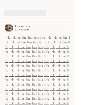
Gefällt mir
Antworten
Ярослав Агин
24. Nov. 2025
link
link
link
link
link
link
link
link
link
link
link
l
ink
link
link
link
link
link
link
link
link
link
link
li
nk
link
link
link
link
link
link
link
link
link
link
li
nk
link
link
link
link
link
link
link
link
link
link
li
nk
link
link
link
link
link
link
link
link
link
link
li
nk
link
link
link
link
link
link
link
link
link
link
li
nk
link
link
link
link
link
link
link
link
link
link
li
nk
link
link
link
link
link
link
link
link
link
link
li
nk
link
link
link
link
link
link
link
link
link
link
li
nk
link
link
link
link
link
link
link
link
link
link
li
nk
link
link
link
link
link
link
link
link
link
link
li
nk
link
link
link
link
link
link
link
link
link
link
li
nk
link
link
link
link
link
link
link
link
link
link
li
nk
link
link
link
link
link
link
link
link
link
link
li
nk
link
link
link
link
link
link
link
link
link
link
li