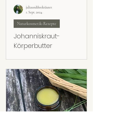
juliaundihrekräuter
1. Sept. 2024
Naturkosmetik-Rezepte
Johanniskraut-
Körperbutter
Das Johanniskrautöl ist fertig – was nun? Die
Johanniskraut-Körperbutter ist ein super
Rezept für trockene Haut.