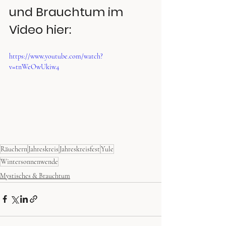
und Brauchtum im 
Video hier:
https://www.youtube.com/watch?
v=tnWeOwUkiw4
Räuchern
Jahreskreis
Jahreskreisfest
Yule
Wintersonnenwende
Mystisches & Brauchtum