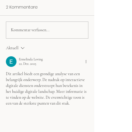
2 Kommentare
Kommentar verfassen...
Der keltische Jahreskreis:
Räuchern mit K
Feste, Rituale und
Bräuche
Aktuell
Ermelinda Loving
22. Dez. 2025
Dit artikel biedt een grondige analyse van een 
belangrijk onderwerp. De nadruk op interactieve 
digitale diensten onderstreept hun betekenis in 
het huidige digitale landschap. Meer informatie is 
te vinden op de website. De evenwichtige toon is 
een van de sterkste punten van dit stuk.