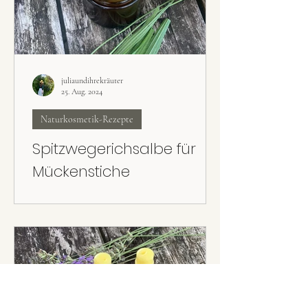
juliaundihrekräuter
25. Aug. 2024
Naturkosmetik-Rezepte
Spitzwegerichsalbe für
Mückenstiche
Die hautpflegende Spitzwegerichsalbe ist ein
Klassiker zum Auftragen bei Mücken- bzw.
Gelsenstichen.