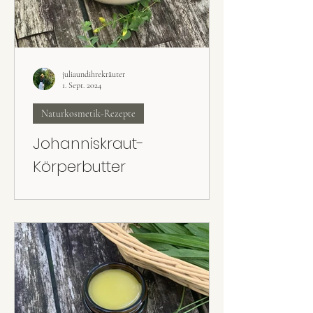
juliaundihrekräuter
1. Sept. 2024
Naturkosmetik-Rezepte
Johanniskraut-
Körperbutter
Das Johanniskrautöl ist fertig – was nun? Die
Johanniskraut-Körperbutter ist ein super
Rezept für trockene Haut.