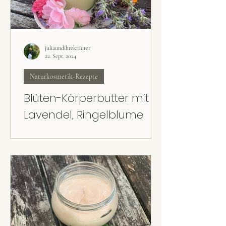
juliaundihrekräuter
22. Sept. 2024
Naturkosmetik-Rezepte
Blüten-Körperbutter mit
Lavendel, Ringelblume
und Rose
Super cremig, super pflegend und super
leicht gemacht: Die Blüten-Körperbutter mit
Lavendel, Rose und Ringelblume kann mit
getrockneten oder