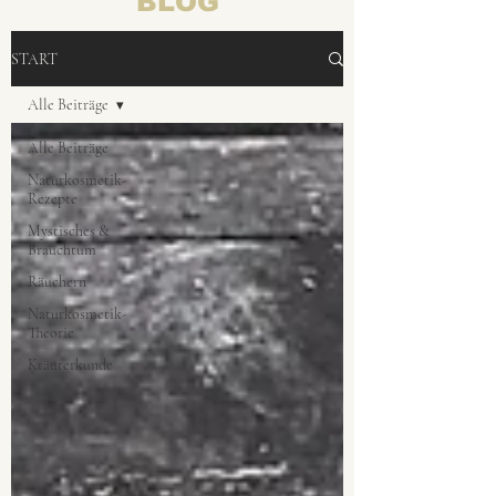
BLOG
START
Alle Beiträge
Alle Beiträge
Naturkosmetik-
Rezepte
Mystisches &
Brauchtum
Räuchern
Naturkosmetik-
Theorie
Kräuterkunde