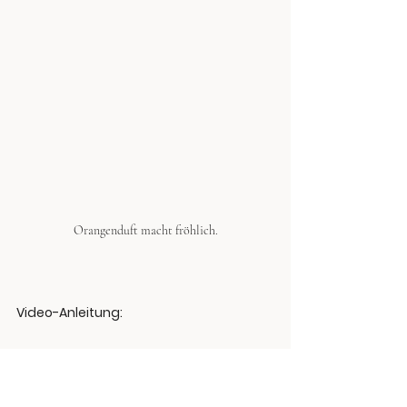
Orangenduft macht fröhlich.
Video-Anleitung:
https://www.youtube.com/watch?v=QqewjYpMlv0