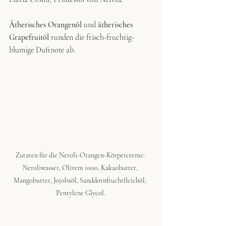
Ätherisches Orangenöl
 und 
ätherisches 
Grapefruitöl
 runden die frisch-fruchtig-
blumige Duftnote ab. 
Zutaten für die Neroli-Orangen-Körpercreme: 
Neroliwasser, Olivem 1000, Kakaobutter, 
Mangobutter, Jojobaöl, Sanddornfruchtfleichöl, 
Pentylene Glycol.