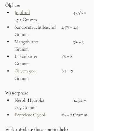
Ölphase
Jojobaöl
				47,5% = 
47,5 Gramm	
Sandornfruchtfleischöl	2,5% = 2,5 
Gramm	
Mangobutter			3% = 3 
Gramm	
Kakaobutter			2% = 2 
Gramm	
Olivem 900
			8% = 8 
Gramm	
Wasserphase
Neroli-Hydrolat			32,5% = 
32,5 Gramm
Pentylene Glycol
		2% = 2 Gramm
Wirkstoffphase (hitzeempfindlich)