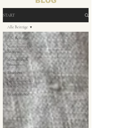
BLOG
START
Alle Beiträge
Alle Beiträge
Naturkosmetik-
Rezepte
Mystisches &
Brauchtum
Räuchern
Naturkosmetik-
Theorie
Kräuterkunde