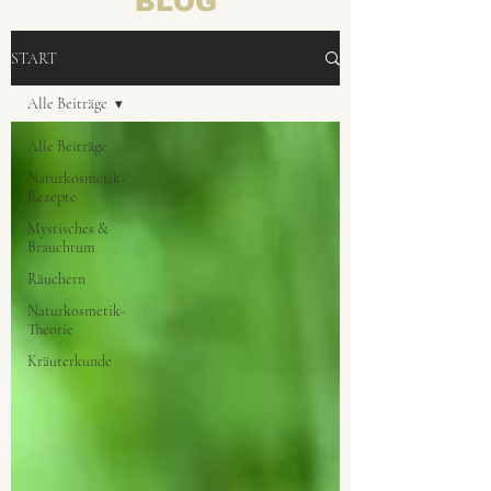
BLOG
START
Alle Beiträge
Alle Beiträge
Naturkosmetik-
Rezepte
Mystisches &
Brauchtum
Räuchern
Naturkosmetik-
Theorie
Kräuterkunde