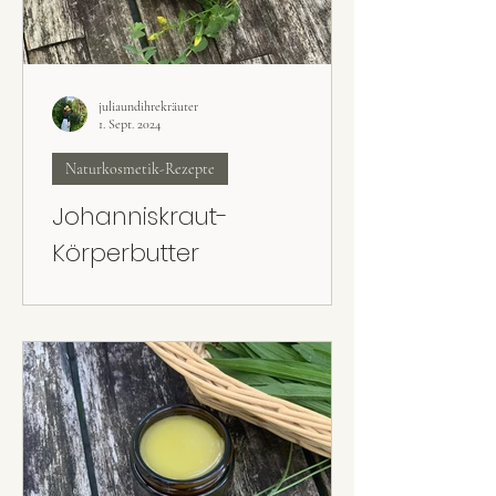
juliaundihrekräuter
1. Sept. 2024
Naturkosmetik-Rezepte
Johanniskraut-
Körperbutter
Das Johanniskrautöl ist fertig – was nun? Die
Johanniskraut-Körperbutter ist ein super
Rezept für trockene Haut.