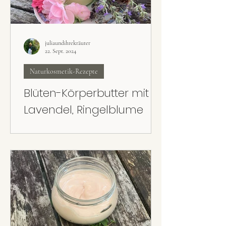
juliaundihrekräuter
22. Sept. 2024
Naturkosmetik-Rezepte
Blüten-Körperbutter mit
Lavendel, Ringelblume
und Rose
Super cremig, super pflegend und super
leicht gemacht: Die Blüten-Körperbutter mit
Lavendel, Rose und Ringelblume kann mit
getrockneten oder