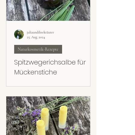
juliaundihrekräuter
25. Aug. 2024
Naturkosmetik-Rezepte
Spitzwegerichsalbe für
Mückenstiche
Die hautpflegende Spitzwegerichsalbe ist ein
Klassiker zum Auftragen bei Mücken- bzw.
Gelsenstichen.