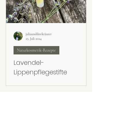
juliaundihrekräuter
25. Juli 2024
Naturkosmetik-Rezepte
Lavendel-
Lippenpflegestifte
Die selbst gemachten natürlichen Lavendel-
Lippenpflegestifte sind perfekt für trockene
und spröde Lippen.