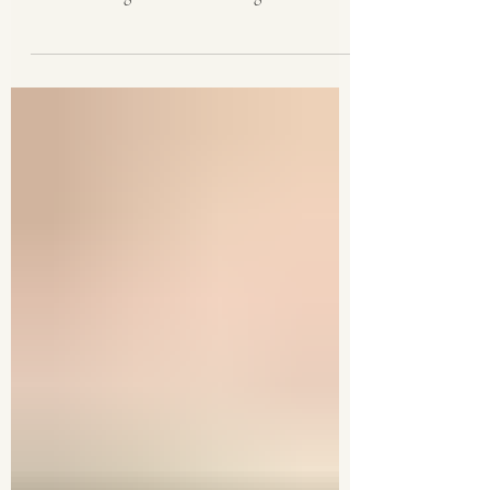
Super cremig, super pflegend und super leicht
gemacht: Die Blüten-Körperbutter mit Lavendel,
Rose und Ringelblume kann mit getrockneten
oder